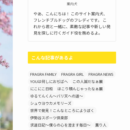
案内犬
やあ、こんにちは！ このサイト案内犬、
フレンチブルドッグのフレディです。 こ
れから君と一緒に、素敵な記事や新しい発
見を探しに行くガイド役を務めるよ。
こんな記事があるよ
FRAGRA FAMILY
FRAGRA GIRL
FRAGRA NEWS
YOUは何しにおぢばへ
この人誠だなぁ展
にこにこ日和
ほこり積んじゃったなぁ展
ゆるてんくん～バリ天への道～
シュウヨウカメモリーズ
世界で発見！こんなところにようぼく
伊勢谷スポーツ倶楽部
求道日記～僕らの心を澄ます毎日～
薫り人