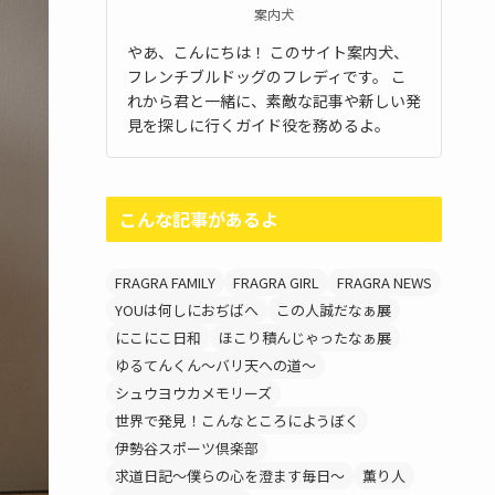
案内犬
やあ、こんにちは！ このサイト案内犬、
フレンチブルドッグのフレディです。 こ
れから君と一緒に、素敵な記事や新しい発
見を探しに行くガイド役を務めるよ。
こんな記事があるよ
FRAGRA FAMILY
FRAGRA GIRL
FRAGRA NEWS
YOUは何しにおぢばへ
この人誠だなぁ展
にこにこ日和
ほこり積んじゃったなぁ展
ゆるてんくん～バリ天への道～
シュウヨウカメモリーズ
世界で発見！こんなところにようぼく
伊勢谷スポーツ倶楽部
求道日記～僕らの心を澄ます毎日～
薫り人