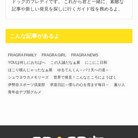
ドッグのフレディです。 これから君と一緒に、素敵な
記事や新しい発見を探しに行くガイド役を務めるよ。
こんな記事があるよ
FRAGRA FAMILY
FRAGRA GIRL
FRAGRA NEWS
YOUは何しにおぢばへ
この人誠だなぁ展
にこにこ日和
ほこり積んじゃったなぁ展
ゆるてんくん～バリ天への道～
シュウヨウカメモリーズ
世界で発見！こんなところにようぼく
伊勢谷スポーツ倶楽部
求道日記～僕らの心を澄ます毎日～
薫り人
青年会デブ部グルメ