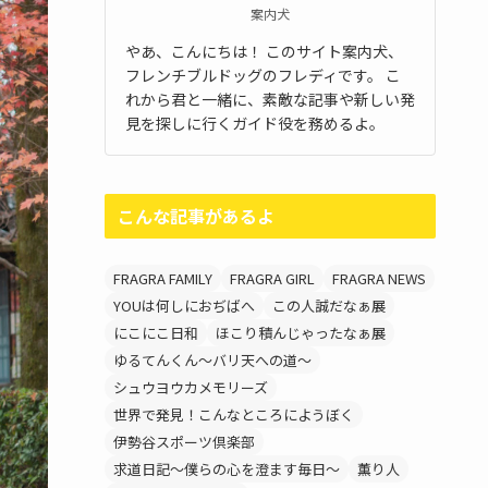
案内犬
やあ、こんにちは！ このサイト案内犬、
フレンチブルドッグのフレディです。 こ
れから君と一緒に、素敵な記事や新しい発
見を探しに行くガイド役を務めるよ。
こんな記事があるよ
FRAGRA FAMILY
FRAGRA GIRL
FRAGRA NEWS
YOUは何しにおぢばへ
この人誠だなぁ展
にこにこ日和
ほこり積んじゃったなぁ展
ゆるてんくん～バリ天への道～
シュウヨウカメモリーズ
世界で発見！こんなところにようぼく
伊勢谷スポーツ倶楽部
求道日記～僕らの心を澄ます毎日～
薫り人