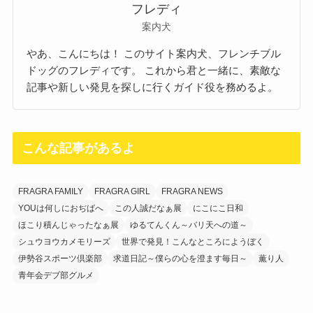
フレディ
案内犬
やあ、こんにちは！ このサイト案内犬、フレンチブル
ドッグのフレディです。 これから君と一緒に、素敵な
記事や新しい発見を探しに行くガイド役を務めるよ。
こんな記事があるよ
FRAGRA FAMILY
FRAGRA GIRL
FRAGRA NEWS
YOUは何しにおぢばへ
この人誠だなぁ展
にこにこ日和
ほこり積んじゃったなぁ展
ゆるてんくん～バリ天への道～
シュウヨウカメモリーズ
世界で発見！こんなところにようぼく
伊勢谷スポーツ倶楽部
求道日記～僕らの心を澄ます毎日～
薫り人
青年会デブ部グルメ