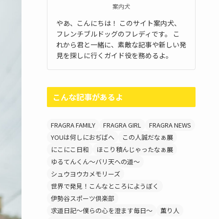
案内犬
やあ、こんにちは！ このサイト案内犬、
フレンチブルドッグのフレディです。 こ
れから君と一緒に、素敵な記事や新しい発
見を探しに行くガイド役を務めるよ。
こんな記事があるよ
FRAGRA FAMILY
FRAGRA GIRL
FRAGRA NEWS
YOUは何しにおぢばへ
この人誠だなぁ展
にこにこ日和
ほこり積んじゃったなぁ展
ゆるてんくん～バリ天への道～
シュウヨウカメモリーズ
世界で発見！こんなところにようぼく
伊勢谷スポーツ倶楽部
求道日記～僕らの心を澄ます毎日～
薫り人