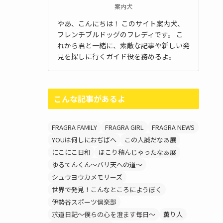
案内犬
やあ、こんにちは！ このサイト案内犬、
フレンチブルドッグのフレディです。 こ
れから君と一緒に、素敵な記事や新しい発
見を探しに行くガイド役を務めるよ。
こんな記事があるよ
FRAGRA FAMILY
FRAGRA GIRL
FRAGRA NEWS
YOUは何しにおぢばへ
この人誠だなぁ展
にこにこ日和
ほこり積んじゃったなぁ展
ゆるてんくん～バリ天への道～
シュウヨウカメモリーズ
世界で発見！こんなところにようぼく
伊勢谷スポーツ倶楽部
求道日記～僕らの心を澄ます毎日～
薫り人