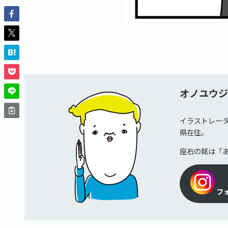
オノユウ
イラストレー
県在住。
座右の銘は「
フ