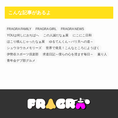
こんな記事があるよ
FRAGRA FAMILY
FRAGRA GIRL
FRAGRA NEWS
YOUは何しにおぢばへ
この人誠だなぁ展
にこにこ日和
ほこり積んじゃったなぁ展
ゆるてんくん～バリ天への道～
シュウヨウカメモリーズ
世界で発見！こんなところにようぼく
伊勢谷スポーツ倶楽部
求道日記～僕らの心を澄ます毎日～
薫り人
青年会デブ部グルメ