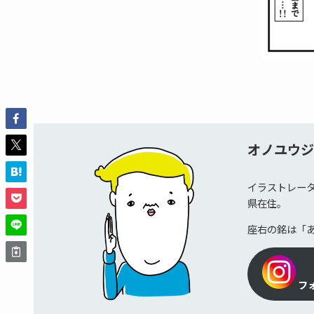
オノユウ
イラストレー
県在住。
座右の銘は「
フ