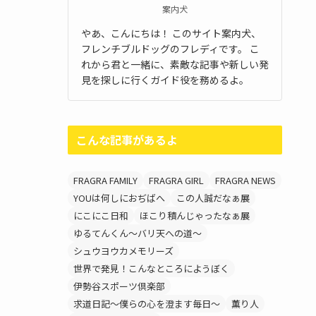
案内犬
やあ、こんにちは！ このサイト案内犬、
フレンチブルドッグのフレディです。 こ
れから君と一緒に、素敵な記事や新しい発
見を探しに行くガイド役を務めるよ。
こんな記事があるよ
FRAGRA FAMILY
FRAGRA GIRL
FRAGRA NEWS
YOUは何しにおぢばへ
この人誠だなぁ展
にこにこ日和
ほこり積んじゃったなぁ展
ゆるてんくん～バリ天への道～
シュウヨウカメモリーズ
世界で発見！こんなところにようぼく
伊勢谷スポーツ倶楽部
求道日記～僕らの心を澄ます毎日～
薫り人